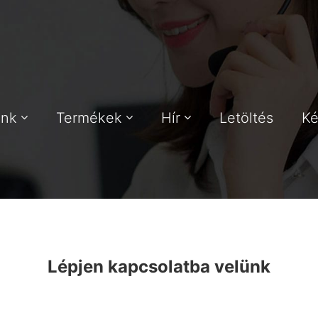
unk
Termékek
Hír
Letöltés
Ké
Lépjen kapcsolatba velünk