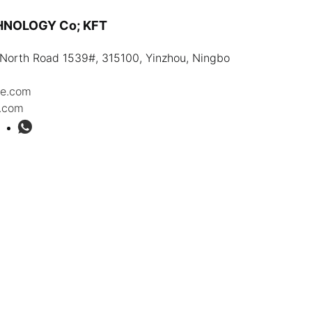
HNOLOGY Co; KFT
North Road 1539#, 315100, Yinzhou, Ningbo
le.com
.com