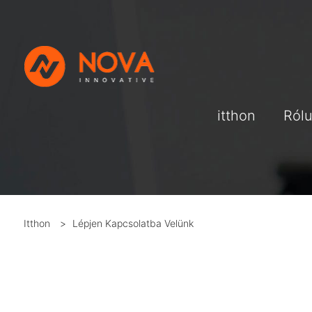
itthon
Ról
Itthon
>
Lépjen Kapcsolatba Velünk